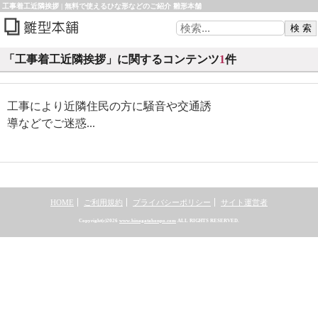
工事着工近隣挨拶 | 無料で使えるひな形などのご紹介 雛形本舗
「工事着工近隣挨拶」に関するコンテンツ
1
件
工事により近隣住民の方に騒音や交通誘
導などでご迷惑...
HOME
ご利用規約
プライバシーポリシー
サイト運営者
Copyright(c)2026
www.hinagatahonpo.com
ALL RIGHTS RESERVED.