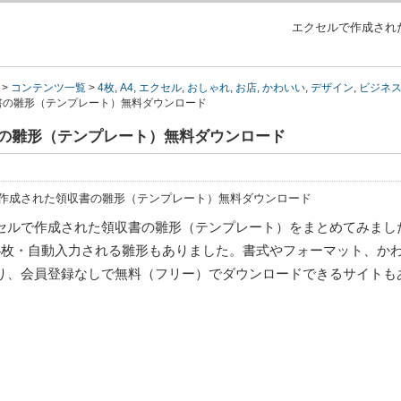
エクセルで作成された
>
コンテンツ一覧
>
4枚
,
A4
,
エクセル
,
おしゃれ
,
お店
,
かわいい
,
デザイン
,
ビジネ
書の雛形（テンプレート）無料ダウンロード
の雛形（テンプレート）無料ダウンロード
セルで作成された領収書の雛形（テンプレート）をまとめてみました
4枚・自動入力される雛形もありました。書式やフォーマット、か
り、会員登録なしで無料（フリー）でダウンロードできるサイトも