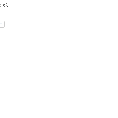
すが、
ー