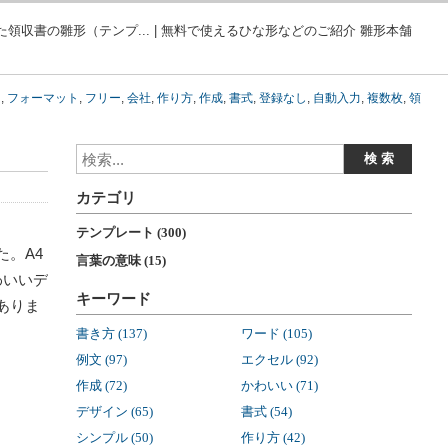
領収書の雛形（テンプ... | 無料で使えるひな形などのご紹介 雛形本舗
ス
,
フォーマット
,
フリー
,
会社
,
作り方
,
作成
,
書式
,
登録なし
,
自動入力
,
複数枚
,
領
カテゴリ
テンプレート (300)
。A4
言葉の意味 (15)
わいいデ
キーワード
ありま
書き方 (137)
ワード (105)
例文 (97)
エクセル (92)
作成 (72)
かわいい (71)
デザイン (65)
書式 (54)
シンプル (50)
作り方 (42)