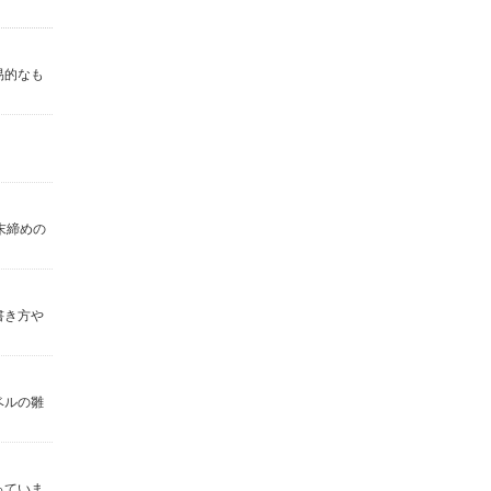
易的なも
末締めの
書き方や
ベルの雛
っていま