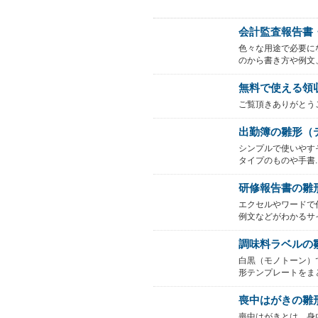
会計監査報告書・
色々な用途で必要に
のから書き方や例文、.
無料で使える領
ご覧頂きありがとうご
出勤簿の雛形（
シンプルで使いやす
タイプのものや手書..
研修報告書の雛
エクセルやワードで
例文などがわかるサイ.
調味料ラベルの
白黒（モノトーン）
形テンプレートをまと.
喪中はがきの雛
喪中はがきとは、身