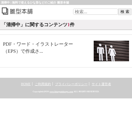
清掃中 | 無料で使えるひな形などのご紹介 雛形本舗
「清掃中」に関するコンテンツ
1
件
PDF・ワード・イラストレーター
（EPS）で作成さ...
HOME
ご利用規約
プライバシーポリシー
サイト運営者
Copyright(c)2026
www.hinagatahonpo.com
ALL RIGHTS RESERVED.