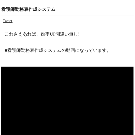
看護師勤務表作成システム
Tweet
これさえあれば、効率UP間違い無し!
■看護師勤務表作成システムの動画になっています。