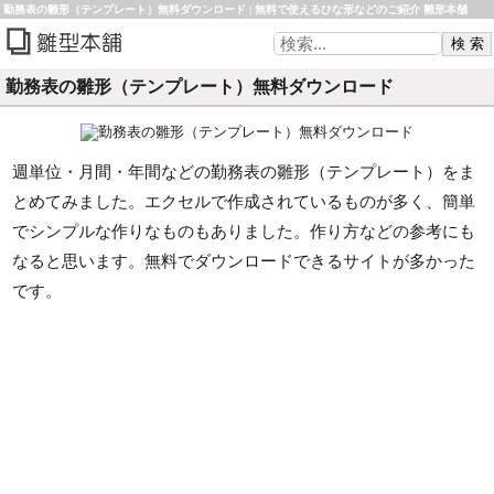
勤務表の雛形（テンプレート）無料ダウンロード | 無料で使えるひな形などのご紹介 雛形本舗
勤務表の雛形（テンプレート）無料ダウンロード
週単位・月間・年間などの勤務表の雛形（テンプレート）をま
とめてみました。エクセルで作成されているものが多く、簡単
でシンプルな作りなものもありました。作り方などの参考にも
なると思います。無料でダウンロードできるサイトが多かった
です。