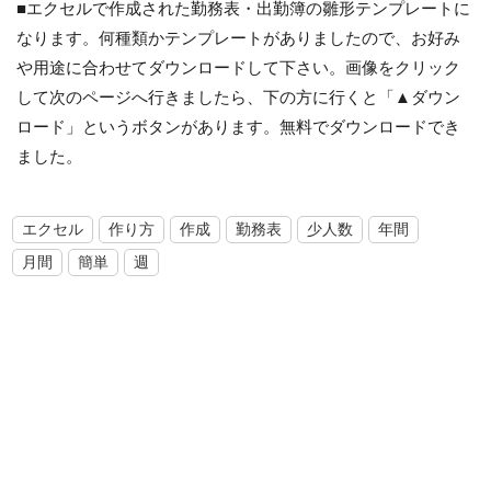
■エクセルで作成された勤務表・出勤簿の雛形テンプレートに
なります。何種類かテンプレートがありましたので、お好み
や用途に合わせてダウンロードして下さい。画像をクリック
して次のページへ行きましたら、下の方に行くと「▲ダウン
ロード」というボタンがあります。無料でダウンロードでき
ました。
エクセル
作り方
作成
勤務表
少人数
年間
月間
簡単
週