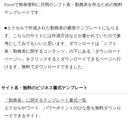
Excelで簡単便利に月間のシフト表・勤務表を作るための無料
テンプレートです。
■エクセルで作成された勤務表の雛形テンプレートになりま
す。こちらのサイトには作成方法などが書かれていたので参
考にしてみてもいいと思います。ダウンロードは「シフト
表・勤務表に関するコンテンツ」の下にある「ダウンロード
ページへ」をクリックするとダウンロードできるページへ行
けます。無料でダウンロードできました。
サイト名・無料のビジネス書式テンプレート
「勤務表」に関するテンプレート書式一覧
エクセルやワード、パワーポイントのひな形を無料ダウンロ
ードできるサイト。